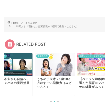
HOME
参加者の声
１時間おき！寝れない頻回授乳が2週間で改善（なえさん）
RELATED POST
者の声
参加者の声
知育メソッド ライブ＆ブログ
児の不安から自信へ。
うちの子天才？1歳10ヶ
【ベテラン幼稚園教
育コンパスの実践効果
月のすごい記憶力（みど
選んだ脳育コンパス】
りさん）
年の経験があっても".