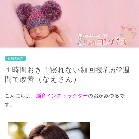
参加者の声
１時間おき！寝れない頻回授乳が2週
間で改善（なえさん）
こんにちは、
脳育インストラクター
の
おかみつる
で
す。