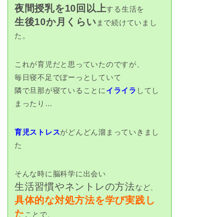
夜間授乳を10回以上
する生活を
生後10か月くらい
まで続けていまし
た。
これが育児だと思っていたのですが、
毎日寝不足でぼーっとしていて
隣で旦那が寝ていることに
イライラ
してし
まったり…
育児ストレス
がどんどん溜まっていきまし
た
そんな時に脳科学に出会い
生活習慣やネントレの方法
など、
具体的な対処方法を学び実践し
た
ことで、