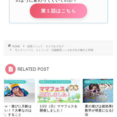
のように変わってくいくのか？
第１話はこちら
HOME
知育メソッド ライブ＆ブログ
モンテッソーリ、リトミック、右脳教育——それぞれの魅力と特徴
RELATED POST
メソッド ライブ＆ブログ
知育メソッド ライブ＆ブログ
知育メソッド ライブ＆ブログ
もちゃ・遊びに月齢は
1/22（日）ママフェスを
夏の遊びは超効果的
係ない！？大事なのは
開催しました！
数学が得意になる脳
観察」すること
法